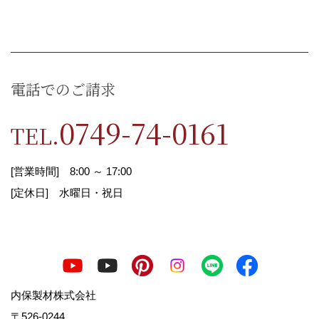
個人情報の利用目的の公表に関す
る事項
電話でのご請求
お客様から直接書面にて個人情報を取得する場合
0749-74-0161
TEL.
は、その都度利用目的を明示させていただきま
す。
それ以外で、個人情報を取得する場合は、次の利
[営業時間] 8:00 ～ 17:00
用目的の範囲内で取り扱わせていただきます。
[定休日] 水曜日・祝日
1.お客様からのお問合せの対応
2.お客様に適した情報やイベント案内を郵送・E
メール等でお知らせ
3.お客様の家づくりに関するご提案
内保製材株式会社
4.必要に応じてお客様へのご連絡
〒526-0244